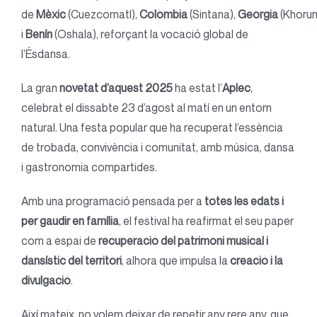
de
Mèxic
(Cuezcomatl),
Colòmbia
(Sintana),
Geòrgia
(Khorum
i
Benín
(Oshala), reforçant la vocació global de
l’Ésdansa.
La gran
novetat d’aquest 2025
ha estat l’
Aplec
,
celebrat el dissabte 23 d’agost al matí en un entorn
natural. Una festa popular que ha recuperat l’essència
de trobada, convivència i comunitat, amb música, dansa
i gastronomia compartides.
Amb una programació pensada per a
totes les edats i
per gaudir en família
, el festival ha reafirmat el seu paper
com a espai de
recuperació del patrimoni musical i
dansístic del territori
, alhora que impulsa la
creació i la
divulgació
.
Així mateix, no volem deixar de repetir any rere any, que