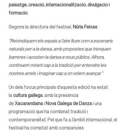
paisatge, creació, internacionalització, divulgació i
formació
.
Segons la directora del festival,
Núria Feixas
:
“Reivindiquem els espais a l’aire lliure com a escenaris
naturals per a la dansa, amb propostes que trenquen
barreres i acosten la dansa a nous públics. Alhora,
continuem mirant cap a la tradició per entendre les
nostres arrels i imaginar cap a on volem avançar.”
Un dels focus principals d’aquesta edició ha estat
la
cultura gallega
, amb la presència
de
Xacarandaina
i
Nova Galega de Danza
i una
programació que ha combinat tradició i
contemporaneïtat. Pel que fa a l’àmbit internacional, el
festival ha comptat amb companyies