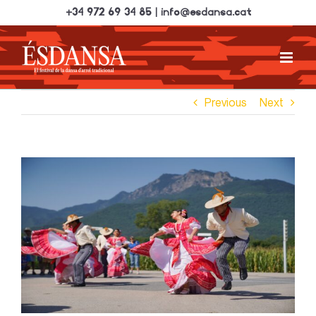
Skip
+34 972 69 34 85 | info@esdansa.cat
to
content
Previous
Next
View
Larger
Image